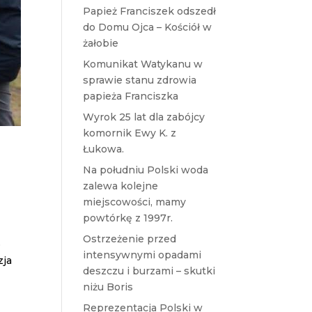
Papież Franciszek odszedł
do Domu Ojca – Kościół w
żałobie
Komunikat Watykanu w
sprawie stanu zdrowia
papieża Franciszka
Wyrok 25 lat dla zabójcy
komornik Ewy K. z
Łukowa.
Na południu Polski woda
zalewa kolejne
miejscowości, mamy
powtórkę z 1997r.
Ostrzeżenie przed
o
intensywnymi opadami
zja
deszczu i burzami – skutki
niżu Boris
Reprezentacja Polski w