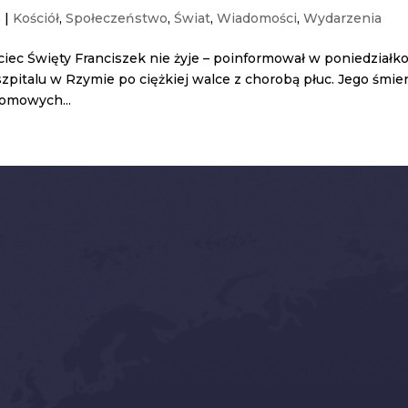
5
|
Kościół
,
Społeczeństwo
,
Świat
,
Wiadomości
,
Wydarzenia
ec Święty Franciszek nie żyje – poinformował w poniedziałk
zpitalu w Rzymie po ciężkiej walce z chorobą płuc. Jego śmie
łomowych...