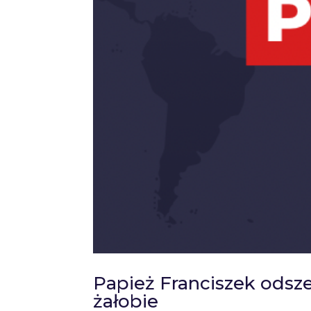
Papież Franciszek odsz
żałobie