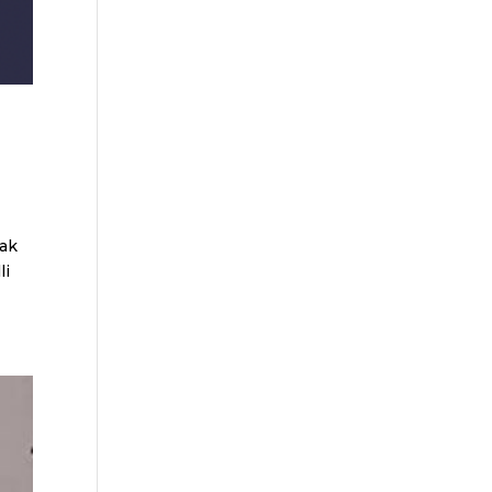
nak
li