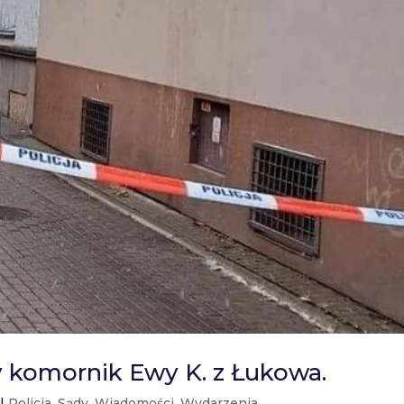
y komornik Ewy K. z Łukowa.
|
Policja
,
Sądy
,
Wiadomości
,
Wydarzenia