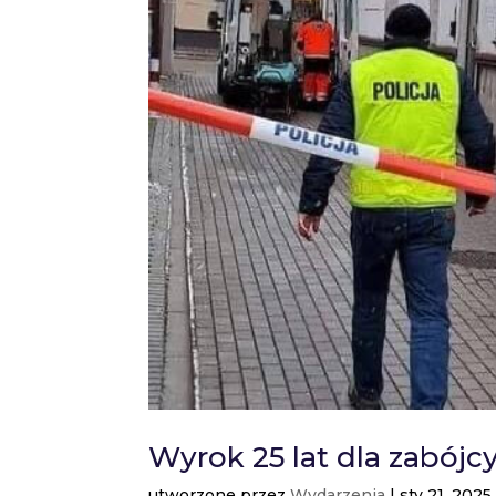
Wyrok 25 lat dla zabójc
utworzone przez
Wydarzenia
|
sty 21, 2025