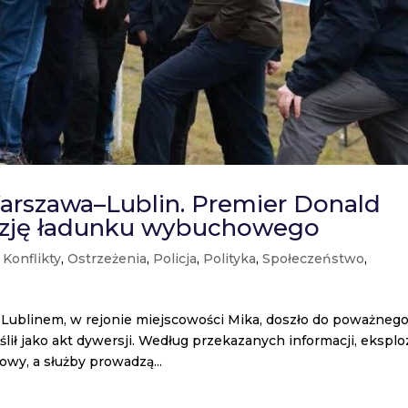
Warszawa–Lublin. Premier Donald
ozję ładunku wybuchowego
|
Konflikty
,
Ostrzeżenia
,
Policja
,
Polityka
,
Społeczeństwo
,
Lublinem, w rejonie miejscowości Mika, doszło do poważneg
lił jako akt dywersji. Według przekazanych informacji, eksplo
wy, a służby prowadzą...