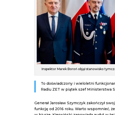
Inspektor Marek Boroń objął stanowisko tymcza
To doświadczony i wieloletni funkcjona
Radiu ZET w piątek szef Ministerstwa 
Generał Jarosław Szymczyk zakończył swoją
funkcję od 2016 roku. Warto wspomnieć, że
w biurze. Kierwiński zapowiada audyt w tej