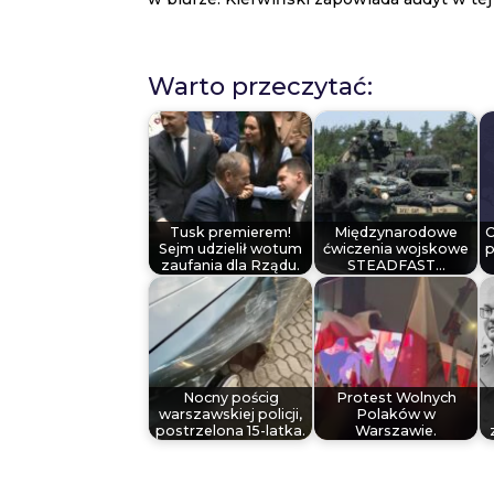
Warto przeczytać:
Tusk premierem!
Międzynarodowe
Sejm udzielił wotum
ćwiczenia wojskowe
p
zaufania dla Rządu.
STEADFAST…
Nocny pościg
Protest Wolnych
warszawskiej policji,
Polaków w
postrzelona 15-latka.
Warszawie.