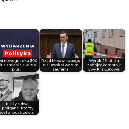
Od nowego roku 500
Rząd Morawieckiego
Wyrok 25 lat dla
lus zmieni się w 800
nie uzyskał wotum
zabójcy komornik
plus.…
zaufania.
Ewy K. z Łukowa.
Nie żyją dwaj
policjanci, którzy
zostali postrzeleni…