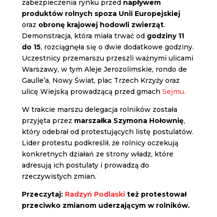
zabezpieczenia rynku przed
napływem
produktów rolnych spoza Unii Europejskiej
oraz
obronę krajowej hodowli zwierząt
.
Demonstracja, która miała trwać od
godziny 11
do 15
, rozciągnęła się o dwie dodatkowe godziny.
Uczestnicy przemarszu przeszli ważnymi ulicami
Warszawy, w tym Aleje Jerozolimskie, rondo de
Gaulle’a, Nowy Świat, plac Trzech Krzyży oraz
ulicę Wiejską prowadzącą przed gmach
Sejmu.
W trakcie marszu delegacja rolników została
przyjęta przez
marszałka Szymona Hołownię
,
który odebrał od protestujących listę postulatów.
Lider protestu podkreślił, że rolnicy oczekują
konkretnych działań ze strony władz, które
adresują ich postulaty i prowadzą do
rzeczywistych zmian.
Przeczytaj:
Radzyń Podlaski
też protestował
przeciwko zmianom uderzającym w rolników.