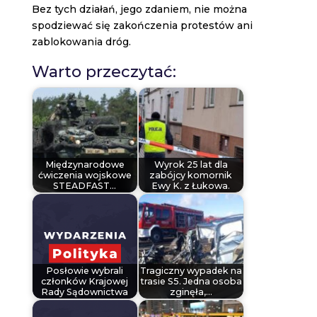
Bez tych działań, jego zdaniem, nie można
spodziewać się zakończenia protestów ani
zablokowania dróg.
Warto przeczytać:
Międzynarodowe
Wyrok 25 lat dla
ćwiczenia wojskowe
zabójcy komornik
STEADFAST…
Ewy K. z Łukowa.
Posłowie wybrali
Tragiczny wypadek na
członków Krajowej
trasie S5. Jedna osoba
Rady Sądownictwa
zginęła,…