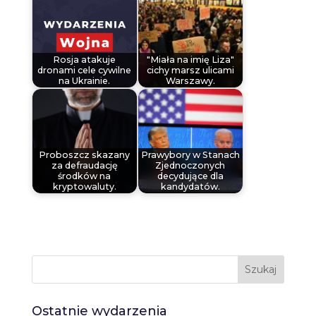
Rosja atakuje
"Miała na imię Liza"
dronami cele cywilne
cichy marsz ulicami
na Ukrainie.
Warszawy.
Proboszcz skazany
Prawybory w Stanach
za defraudację
Zjednoczonych
środków na
decydujące dla
kryptowaluty.
kandydatów.
Szukaj
Ostatnie wydarzenia