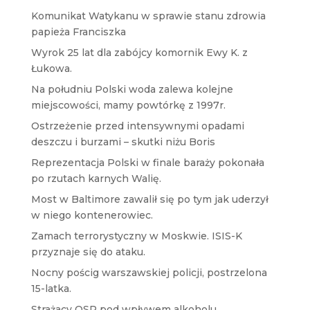
Komunikat Watykanu w sprawie stanu zdrowia
papieża Franciszka
Wyrok 25 lat dla zabójcy komornik Ewy K. z
Łukowa.
Na południu Polski woda zalewa kolejne
miejscowości, mamy powtórkę z 1997r.
Ostrzeżenie przed intensywnymi opadami
deszczu i burzami – skutki niżu Boris
Reprezentacja Polski w finale baraży pokonała
po rzutach karnych Walię.
Most w Baltimore zawalił się po tym jak uderzył
w niego kontenerowiec.
Zamach terrorystyczny w Moskwie. ISIS-K
przyznaje się do ataku.
Nocny pościg warszawskiej policji, postrzelona
15-latka.
Strażacy OSP pod wpływem alkoholu