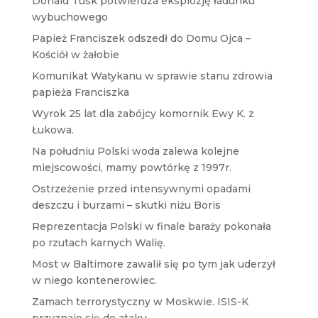
Donald Tusk potwierdza eksplozję ładunku
wybuchowego
Papież Franciszek odszedł do Domu Ojca –
Kościół w żałobie
Komunikat Watykanu w sprawie stanu zdrowia
papieża Franciszka
Wyrok 25 lat dla zabójcy komornik Ewy K. z
Łukowa.
Na południu Polski woda zalewa kolejne
miejscowości, mamy powtórkę z 1997r.
Ostrzeżenie przed intensywnymi opadami
deszczu i burzami – skutki niżu Boris
Reprezentacja Polski w finale baraży pokonała
po rzutach karnych Walię.
Most w Baltimore zawalił się po tym jak uderzył
w niego kontenerowiec.
Zamach terrorystyczny w Moskwie. ISIS-K
przyznaje się do ataku.