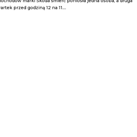
chodów marki Skoda śmierć poniosła jedna osoba, a druga
tek przed godziną 12 na 11....