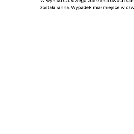
W wyniku czołowego zderzenia dwóch samo
została ranna. Wypadek miał miejsce w czwar