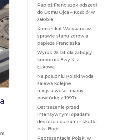
Papież Franciszek odszedł
do Domu Ojca – Kościół w
żałobie
Komunikat Watykanu w
sprawie stanu zdrowia
papieża Franciszka
Wyrok 25 lat dla zabójcy
komornik Ewy K. z
Łukowa.
Na południu Polski woda
zalewa kolejne
miejscowości, mamy
powtórkę z 1997r.
ga
Ostrzeżenie przed
intensywnymi opadami
deszczu i burzami – skutki
niżu Boris
im.
Reprezentacja Polski w