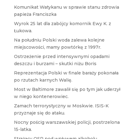
Komunikat Watykanu w sprawie stanu zdrowia
papieża Franciszka
Wyrok 25 lat dla zabójcy komornik Ewy K. z
Łukowa.
Na południu Polski woda zalewa kolejne
miejscowości, mamy powtórkę z 1997r.
Ostrzeżenie przed intensywnymi opadami
deszczu i burzami – skutki niżu Boris
Reprezentacja Polski w finale baraży pokonała
po rzutach karnych Walię.
Most w Baltimore zawalił się po tym jak uderzył
w niego kontenerowiec.
Zamach terrorystyczny w Moskwie. ISIS-K
przyznaje się do ataku.
Nocny pościg warszawskiej policji, postrzelona
15-latka.
Strażacy OSP pod wpływem alkoholu