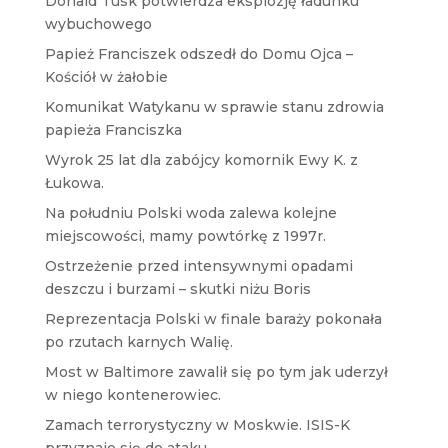
Donald Tusk potwierdza eksplozję ładunku
wybuchowego
Papież Franciszek odszedł do Domu Ojca –
Kościół w żałobie
Komunikat Watykanu w sprawie stanu zdrowia
papieża Franciszka
Wyrok 25 lat dla zabójcy komornik Ewy K. z
Łukowa.
Na południu Polski woda zalewa kolejne
miejscowości, mamy powtórkę z 1997r.
Ostrzeżenie przed intensywnymi opadami
deszczu i burzami – skutki niżu Boris
Reprezentacja Polski w finale baraży pokonała
po rzutach karnych Walię.
Most w Baltimore zawalił się po tym jak uderzył
w niego kontenerowiec.
Zamach terrorystyczny w Moskwie. ISIS-K
przyznaje się do ataku.