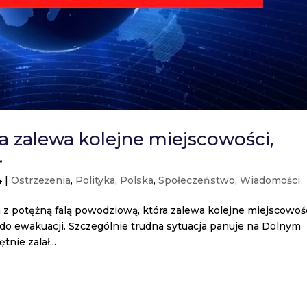
a zalewa kolejne miejscowości,
.
4
|
Ostrzeżenia
,
Polityka
,
Polska
,
Społeczeństwo
,
Wiadomości
 z potężną falą powodziową, która zalewa kolejne miejscowośc
zi do ewakuacji. Szczególnie trudna sytuacja panuje na Dolnym
nie zalał...