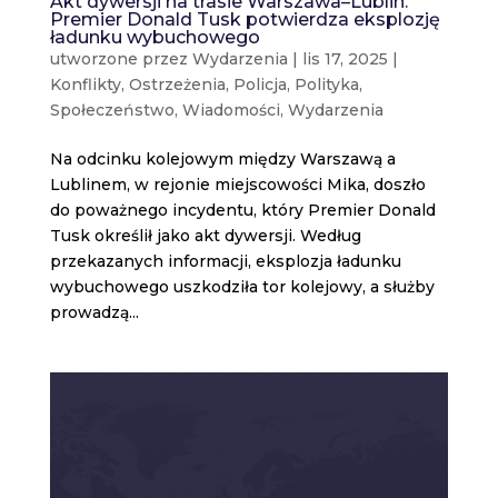
Akt dywersji na trasie Warszawa–Lublin.
Premier Donald Tusk potwierdza eksplozję
ładunku wybuchowego
utworzone przez
Wydarzenia
|
lis 17, 2025
|
Konflikty
,
Ostrzeżenia
,
Policja
,
Polityka
,
Społeczeństwo
,
Wiadomości
,
Wydarzenia
Na odcinku kolejowym między Warszawą a
Lublinem, w rejonie miejscowości Mika, doszło
do poważnego incydentu, który Premier Donald
Tusk określił jako akt dywersji. Według
przekazanych informacji, eksplozja ładunku
wybuchowego uszkodziła tor kolejowy, a służby
prowadzą...