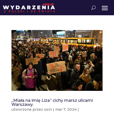
„Miała na imię Liza” cichy marsz ulicami
Warszawy.
utworzone przez
osin
|
mar 7, 2024
|