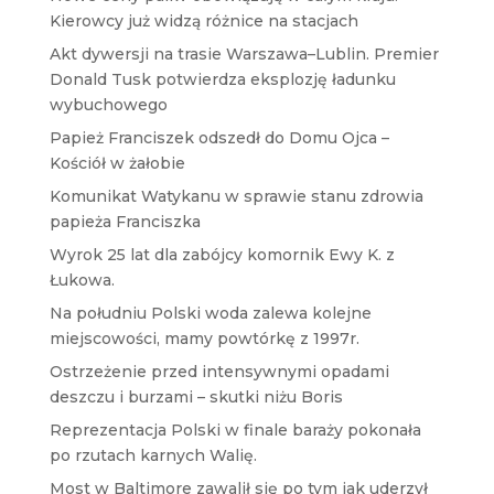
Kierowcy już widzą różnice na stacjach
Akt dywersji na trasie Warszawa–Lublin. Premier
Donald Tusk potwierdza eksplozję ładunku
wybuchowego
Papież Franciszek odszedł do Domu Ojca –
Kościół w żałobie
Komunikat Watykanu w sprawie stanu zdrowia
papieża Franciszka
Wyrok 25 lat dla zabójcy komornik Ewy K. z
Łukowa.
Na południu Polski woda zalewa kolejne
miejscowości, mamy powtórkę z 1997r.
Ostrzeżenie przed intensywnymi opadami
deszczu i burzami – skutki niżu Boris
Reprezentacja Polski w finale baraży pokonała
po rzutach karnych Walię.
Most w Baltimore zawalił się po tym jak uderzył