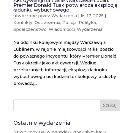
Akt dywersji na trasie Warszawa–Lublin.
Premier Donald Tusk potwierdza eksplozję
ładunku wybuchowego
utworzone przez
Wydarzenia
|
lis 17, 2025
|
Konflikty
,
Ostrzeżenia
,
Policja
,
Polityka
,
Społeczeństwo
,
Wiadomości
,
Wydarzenia
Na odcinku kolejowym między Warszawą a
Lublinem, w rejonie miejscowości Mika, doszło
do poważnego incydentu, który Premier Donald
Tusk określił jako akt dywersji. Według
przekazanych informacji, eksplozja ładunku
wybuchowego uszkodziła tor kolejowy, a służby
prowadzą...
Szukaj
Ostatnie wydarzenia
Nowe ceny paliw obowiązują w całym kraju.