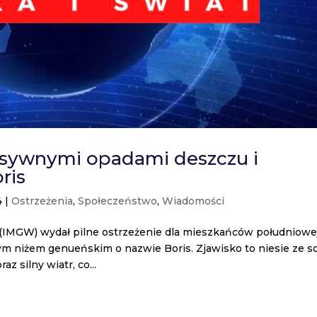
nsywnymi opadami deszczu i
ris
4
|
Ostrzeżenia
,
Społeczeństwo
,
Wiadomości
 (IMGW) wydał pilne ostrzeżenie dla mieszkańców południowej
ym niżem genueńskim o nazwie Boris. Zjawisko to niesie ze s
z silny wiatr, co...