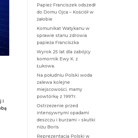
Papież Franciszek odszedł
do Domu Ojca – Kościół w
żałobie
Komunikat Watykanu w
sprawie stanu zdrowia
papieża Franciszka
Wyrok 25 lat dla zabójcy
komornik Ewy K. z
Łukowa.
Na południu Polski woda
zalewa kolejne
miejscowości, mamy
powtórkę z 1997r.
 i
Ostrzeżenie przed
obą
intensywnymi opadami
deszczu i burzami – skutki
niżu Boris
Reprezentacja Polski w