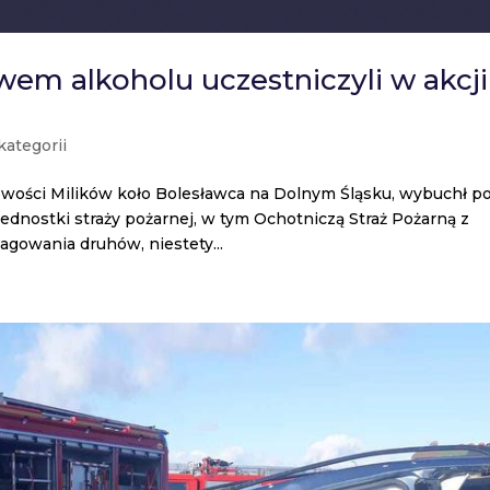
em alkoholu uczestniczyli w akcji
kategorii
owości Milików koło Bolesławca na Dolnym Śląsku, wybuchł p
jednostki straży pożarnej, w tym Ochotniczą Straż Pożarną z
gowania druhów, niestety...