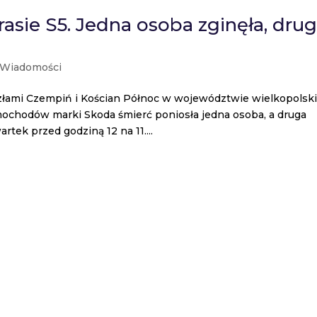
asie S5. Jedna osoba zginęła, dru
Wiadomości
złami Czempiń i Kościan Północ w województwie wielkopolsk
chodów marki Skoda śmierć poniosła jedna osoba, a druga
tek przed godziną 12 na 11....