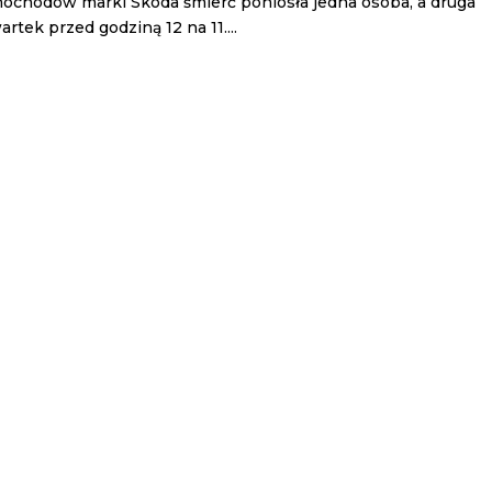
chodów marki Skoda śmierć poniosła jedna osoba, a druga
tek przed godziną 12 na 11....