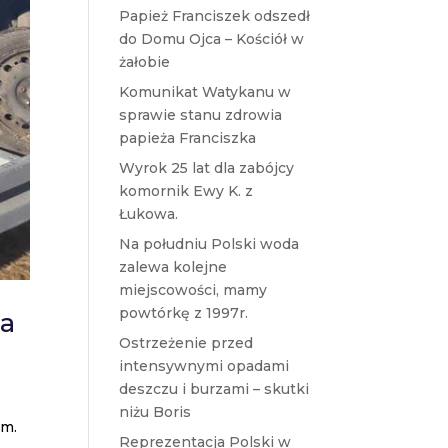
Papież Franciszek odszedł
do Domu Ojca – Kościół w
żałobie
Komunikat Watykanu w
sprawie stanu zdrowia
papieża Franciszka
Wyrok 25 lat dla zabójcy
komornik Ewy K. z
Łukowa.
Na południu Polski woda
zalewa kolejne
miejscowości, mamy
powtórkę z 1997r.
ga
Ostrzeżenie przed
intensywnymi opadami
deszczu i burzami – skutki
niżu Boris
im.
Reprezentacja Polski w