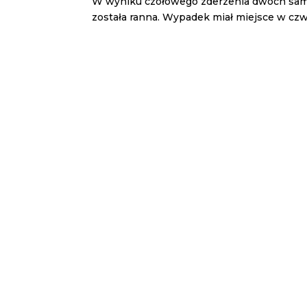
W wyniku czołowego zderzenia dwóch samo
została ranna. Wypadek miał miejsce w czwar