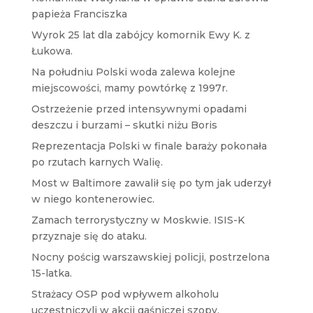
papieża Franciszka
Wyrok 25 lat dla zabójcy komornik Ewy K. z
Łukowa.
Na południu Polski woda zalewa kolejne
miejscowości, mamy powtórkę z 1997r.
Ostrzeżenie przed intensywnymi opadami
deszczu i burzami – skutki niżu Boris
Reprezentacja Polski w finale baraży pokonała
po rzutach karnych Walię.
Most w Baltimore zawalił się po tym jak uderzył
w niego kontenerowiec.
Zamach terrorystyczny w Moskwie. ISIS-K
przyznaje się do ataku.
Nocny pościg warszawskiej policji, postrzelona
15-latka.
Strażacy OSP pod wpływem alkoholu
uczestniczyli w akcji gaśniczej szopy.