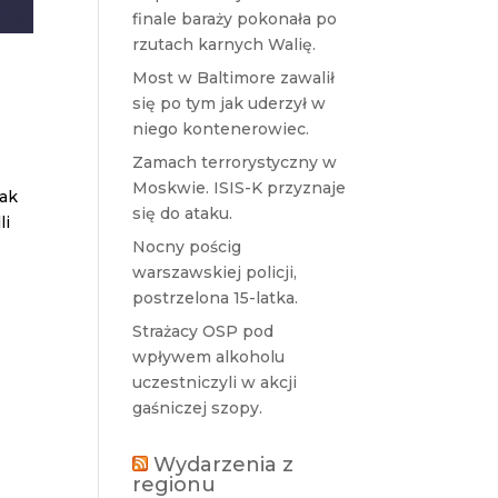
finale baraży pokonała po
rzutach karnych Walię.
Most w Baltimore zawalił
się po tym jak uderzył w
niego kontenerowiec.
Zamach terrorystyczny w
Moskwie. ISIS-K przyznaje
nak
się do ataku.
li
Nocny pościg
warszawskiej policji,
postrzelona 15-latka.
Strażacy OSP pod
wpływem alkoholu
uczestniczyli w akcji
gaśniczej szopy.
Wydarzenia z
regionu