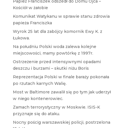
Papież Franciszek odszedł do Domu Ojca –
Kościół w żałobie
Komunikat Watykanu w sprawie stanu zdrowia
papieża Franciszka
Wyrok 25 lat dla zabójcy komornik Ewy K. z
Łukowa.
Na południu Polski woda zalewa kolejne
miejscowości, mamy powtórkę z 1997r.
Ostrzeżenie przed intensywnymi opadami
deszczu i burzami – skutki niżu Boris
Reprezentacja Polski w finale baraży pokonała
po rzutach karnych Walię.
Most w Baltimore zawalił się po tym jak uderzył
w niego kontenerowiec.
Zamach terrorystyczny w Moskwie. ISIS-K
przyznaje się do ataku.
Nocny pościg warszawskiej policji, postrzelona