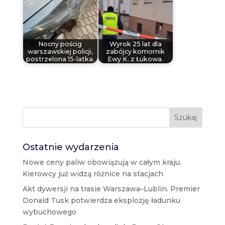
Nocny pościg
Wyrok 25 lat dla
warszawskiej policji,
zabójcy komornik
postrzelona 15-latka.
Ewy K. z Łukowa.
Szukaj
Ostatnie wydarzenia
Nowe ceny paliw obowiązują w całym kraju.
Kierowcy już widzą różnice na stacjach
Akt dywersji na trasie Warszawa–Lublin. Premier
Donald Tusk potwierdza eksplozję ładunku
wybuchowego