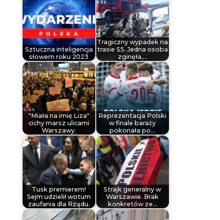
Tragiczny wypadek na
Sztuczna inteligencja
trasie S5. Jedna osoba
słowem roku 2023
zginęła,…
"Miała na imię Liza"
Reprezentacja Polski
cichy marsz ulicami
w finale baraży
Warszawy.
pokonała po…
Tusk premierem!
Strajk generalny w
Sejm udzielił wotum
Warszawie. Brak
zaufania dla Rządu.
konkretów ze…