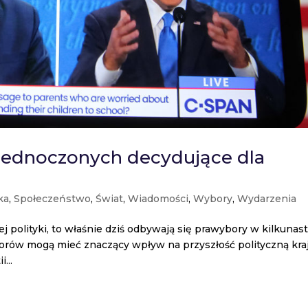
jednoczonych decydujące dla
ka
,
Społeczeństwo
,
Świat
,
Wiadomości
,
Wybory
,
Wydarzenia
 polityki, to właśnie dziś odbywają się prawybory w kilkunas
borów mogą mieć znaczący wpływ na przyszłość polityczną kraj
...