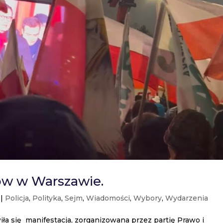
ów w Warszawie.
|
Policja
,
Polityka
,
Sejm
,
Wiadomości
,
Wybory
,
Wydarzenia
 się manifestacja, zorganizowana przez partię Prawo i