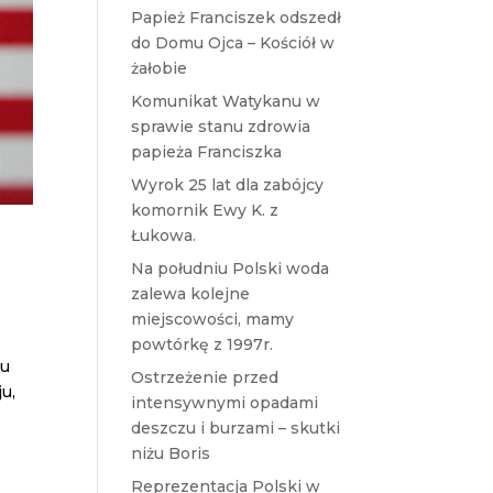
Papież Franciszek odszedł
do Domu Ojca – Kościół w
żałobie
Komunikat Watykanu w
sprawie stanu zdrowia
papieża Franciszka
Wyrok 25 lat dla zabójcy
komornik Ewy K. z
Łukowa.
Na południu Polski woda
zalewa kolejne
miejscowości, mamy
powtórkę z 1997r.
tu
Ostrzeżenie przed
u,
intensywnymi opadami
deszczu i burzami – skutki
niżu Boris
Reprezentacja Polski w