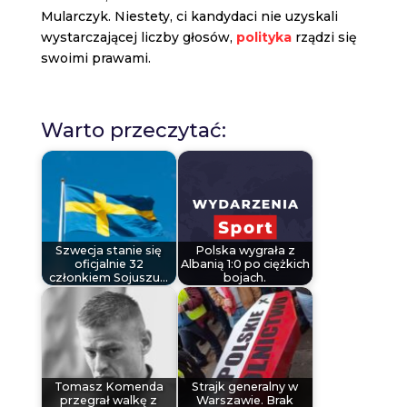
Mularczyk. Niestety, ci kandydaci nie uzyskali
wystarczającej liczby głosów,
polityka
rządzi się
swoimi prawami.
Warto przeczytać:
Szwecja stanie się
Polska wygrała z
oficjalnie 32
Albanią 1:0 po ciężkich
członkiem Sojuszu…
bojach.
Tomasz Komenda
Strajk generalny w
przegrał walkę z
Warszawie. Brak