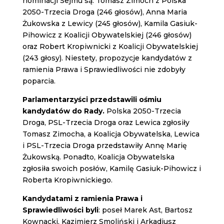
nominacji Sejmu są: Tomasz Zimoch z Polska
2050-Trzecia Droga (246 głosów), Anna Maria
Żukowska z Lewicy (245 głosów), Kamila Gasiuk-
Pihowicz z Koalicji Obywatelskiej (246 głosów)
oraz Robert Kropiwnicki z Koalicji Obywatelskiej
(243 głosy). Niestety, propozycje kandydatów z
ramienia Prawa i Sprawiedliwości nie zdobyły
poparcia.
Parlamentarzyści przedstawili ośmiu
kandydatów do Rady.
Polska 2050-Trzecia
Droga, PSL-Trzecia Droga oraz Lewica zgłosiły
Tomasz Zimocha, a Koalicja Obywatelska, Lewica
i PSL-Trzecia Droga przedstawiły Annę Marię
Żukowską. Ponadto, Koalicja Obywatelska
zgłosiła swoich posłów, Kamilę Gasiuk-Pihowicz i
Roberta Kropiwnickiego.
Kandydatami z ramienia Prawa i
Sprawiedliwości byli
: poseł Marek Ast, Bartosz
Kownacki, Kazimierz Smoliński i Arkadiusz