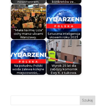
nowotworem.
konkretów ze…
"Miała na imię Liza"
cichy marsz ulicami
Sztuczna inteligencja
Warszawy.
słowem roku 2023
Na południu Polski
Wyrok 25 lat dla
woda zalewa kolejne
zabójcy komornik
miejscowości,…
Ewy K. z Łukowa.
Szukaj