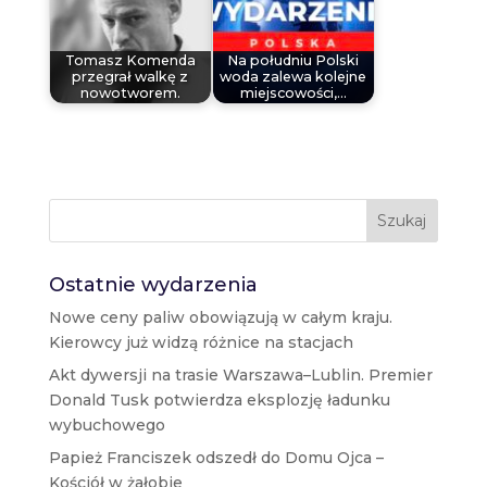
Tomasz Komenda
Na południu Polski
przegrał walkę z
woda zalewa kolejne
nowotworem.
miejscowości,…
Szukaj
Ostatnie wydarzenia
Nowe ceny paliw obowiązują w całym kraju.
Kierowcy już widzą różnice na stacjach
Akt dywersji na trasie Warszawa–Lublin. Premier
Donald Tusk potwierdza eksplozję ładunku
wybuchowego
Papież Franciszek odszedł do Domu Ojca –
Kościół w żałobie