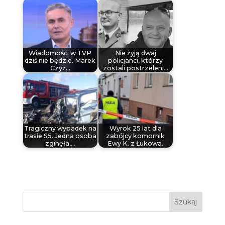
Wiadomości w TVP
Nie żyją dwaj
dziś nie będzie. Marek
policjanci, którzy
Czyż…
zostali postrzeleni…
Tragiczny wypadek na
Wyrok 25 lat dla
trasie S5. Jedna osoba
zabójcy komornik
zginęła,…
Ewy K. z Łukowa.
Szukaj