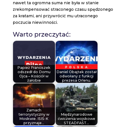
nawet ta ogromna suma nie była w stanie
zrekompensować straconego czasu spędzonego
za kratami, ani przywrócić mu utraconego
poczucia niewinności.
Warto przeczytać:
Papież Franciszek
odszedł do Domu
Daniel Obajtek został
Ojca – Kościół w
odwołany z funkcji
żałobie
prezesa Orlenu.
Zamach
terrorystyczny w
Międzynarodowe
Moskwie. ISIS-K
ćwiczenia wojskowe
przyznaje…
STEADFAST…